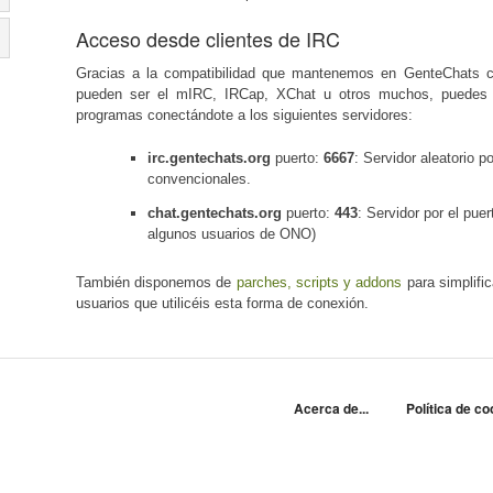
Acceso desde clientes de IRC
Gracias a la compatibilidad que mantenemos en GenteChats c
pueden ser el mIRC, IRCap, XChat u otros muchos, puedes 
programas conectándote a los siguientes servidores:
irc.gentechats.org
puerto:
6667
: Servidor aleatorio p
convencionales.
chat.gentechats.org
puerto:
443
: Servidor por el pue
algunos usuarios de ONO)
También disponemos de
parches, scripts y addons
para simplific
usuarios que utilicéis esta forma de conexión.
Acerca de...
Política de co